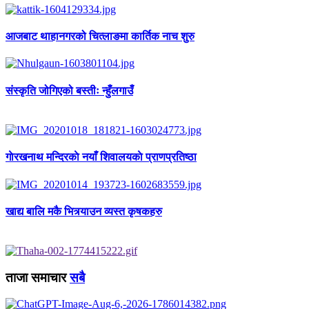
आजबाट थाहानगरको चित्लाङमा कार्तिक नाच शुरु
संस्कृति जोगिएको बस्तीः न्हुँलगाउँ
गाेरखनाथ मन्दिरकाे नयाँ शिवालयकाे प्राणप्रतिष्ठा
खाद्य बालि मकै भित्र्याउन व्यस्त कृषकहरु
ताजा समाचार
सबै