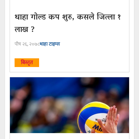
थाहा गाेल्ड कप शुरु, कसले जित्ला १
लाख ?
पौष २६, २०७८
थाहा टाइम्स
बिस्तृत