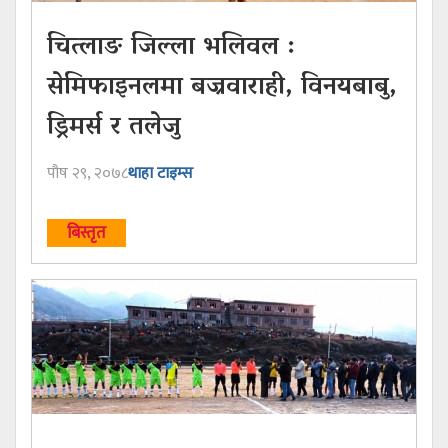
चित्लाङ जिल्ला भलिवल :
सेमिफाइनलमा बज्रवाराही, विनयबाबु,
ड्रिमर्स र तलेजु
पौष २९, २०७८
थाहा टाइम्स
बिस्तृत