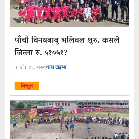
पाँचौ विनयबाबु भलिवल शुरु, कसले
जित्ला रु. ५१०५१?
कार्तिक ०६, २०७९
थाहा टाइम्स
बिस्तृत