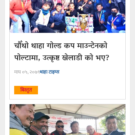
चाैँथाे थाहा गाेल्ड कप माउन्टेनकाे
पाेल्टामा, उत्कृष्ट खेलाडी काे भए?
माघ ०५, २०७९
थाहा टाइम्स
बिस्तृत