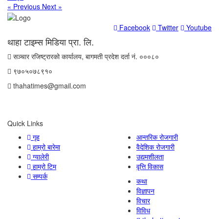
« Previous
Next »
Facebook
Twitter
Youtube
थाहा टाइम्स मिडिया प्रा. लि.
सञ्चार रजिष्ट्रारको कार्यालय, बागमती प्रदेश दर्ता नं. ०००८०
९७०५०७८९१०
thahatimes@gmail.com
Quick Links
गृह
आन्तरिक रोजगारी
हाम्रो बारेमा
वैदेशिक रोजगारी
ग्यालेरी
उद्यमशीलता
हाम्रो टिम
वृत्ति विकास
सम्पर्क
कथा
विज्ञापन
विचार
विविध