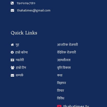
९७०५०७८९१०
thahatimes@gmail.com
Quick Links
गृह
आन्तरिक रोजगारी
हाम्रो बारेमा
वैदेशिक रोजगारी
ग्यालेरी
उद्यमशीलता
हाम्रो टिम
वृत्ति विकास
सम्पर्क
कथा
विज्ञापन
विचार
विविध
thahatimes.tv