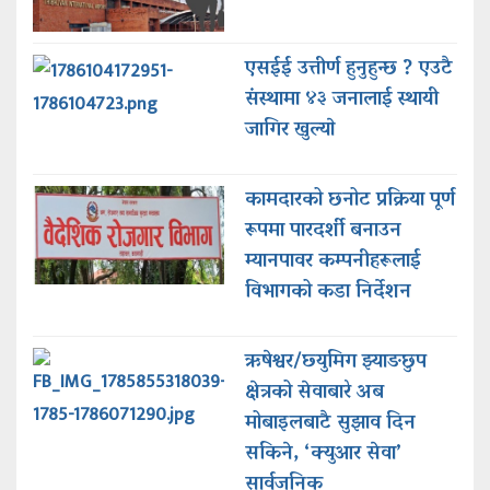
एसईई उत्तीर्ण हुनुहुन्छ ? एउटै
संस्थामा ४३ जनालाई स्थायी
जागिर खुल्याे
कामदारको छनोट प्रक्रिया पूर्ण
रूपमा पारदर्शी बनाउन
म्यानपावर कम्पनीहरूलाई
विभागको कडा निर्देशन
ऋषेश्वर/छ्युमिग झ्याङछुप
क्षेत्रको सेवाबारे अब
मोबाइलबाटै सुझाव दिन
सकिने, ‘क्युआर सेवा’
सार्वजनिक