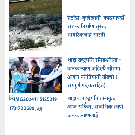
हेटौंडा–कुलेखानी–काठमाण्डौं
सडक निर्माण सुस्त,
नागरिकलाई सास्ती
थाहा राष्ट्रपति रनिङशील्ड :
जनकल्याण जहिल्यै जीतमा,
आफ्नै कीर्तिमानी ताेड्याे (
सम्पूर्ण पदकसहित)
थाहामा राष्ट्रपति खेलकुद
आज सकिँदै, सर्वाधिक स्वर्ण
जनकल्याणलाई