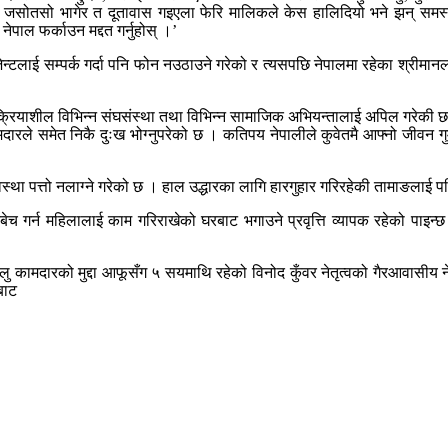
न् । जसोतसो भागेर त दूतावास गइएला फेरि मालिकले केस हालिदियो भने झन् समस्य
पाल फर्काउन मद्दत गर्नुहोस् ।’
लाई सम्पर्क गर्दा पनि फोन नउठाउने गरेको र त्यसपछि नेपालमा रहेका श्रीमानलाई 
 क्रियाशील विभिन्न संघसंस्था तथा विभिन्न सामाजिक अभियन्तालाई अपिल गरेकी छ
 कामदारले समेत निकै दुःख भोग्नुपरेको छ । कतिपय नेपालीले कुवेतमै आफ्नो जीव
था पत्तो नलाग्ने गरेको छ । हाल उद्धारका लागि हारगुहार गरिरहेकी तामाङलाई 
च गर्न महिलालाई काम गरिराखेको घरबाट भगाउने प्रवृत्ति व्यापक रहेको पाइन्छ
ु कामदारको मुद्दा आफूसँग ५ सयमाथि रहेको विनोद कुँवर नेतृत्वको गैरआवासीय ने
बाट