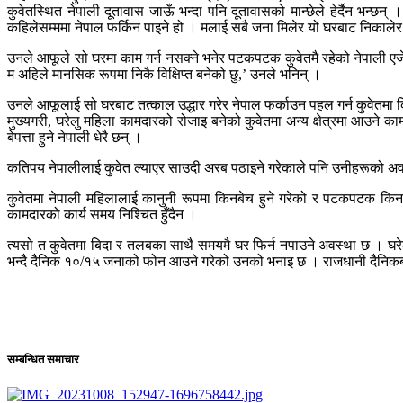
कुवेतस्थित नेपाली दूतावास जाऊँ भन्दा पनि दूतावासको मान्छेले हेर्दैन भन्छ
कहिलेसम्ममा नेपाल फर्किन पाइने हो । मलाई सबै जना मिलेर यो घरबाट निकालेर ने
उनले आफूले सो घरमा काम गर्न नसक्ने भनेर पटकपटक कुवेतमै रहेको नेपाली एजेन्ट
म अहिले मानसिक रूपमा निकै विक्षिप्त बनेको छु,’ उनले भनिन् ।
उनले आफूलाई सो घरबाट तत्काल उद्धार गरेर नेपाल फर्काउन पहल गर्न कुवेतमा
मुख्यगरी, घरेलु महिला कामदारको रोजाइ बनेको कुवेतमा अन्य क्षेत्रमा आउने
बेपत्ता हुने नेपाली धेरै छन् ।
कतिपय नेपालीलाई कुवेत ल्याएर साउदी अरब पठाइने गरेकाले पनि उनीहरूको अवस्
कुवेतमा नेपाली महिलालाई कानुनी रूपमा किनबेच हुने गरेको र पटकपटक किनबे
कामदारको कार्य समय निश्चित हुँदैन ।
त्यसो त कुवेतमा बिदा र तलबका साथै समयमै घर फिर्न नपाउने अवस्था छ । घरेल
भन्दै दैनिक १०/१५ जनाको फोन आउने गरेको उनको भनाइ छ । राजधानी दैनिक
सम्बन्धित समाचार