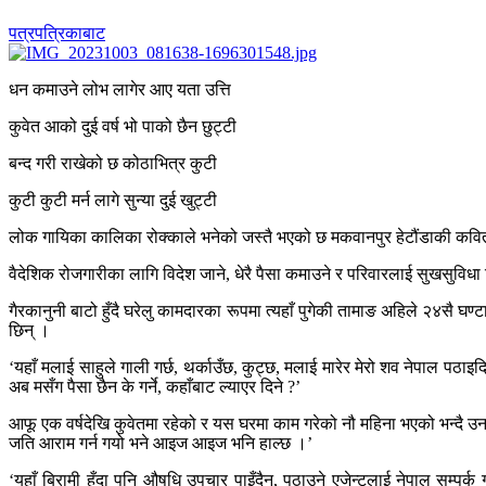
पत्रपत्रिकाबाट
धन कमाउने लोभ लागेर आए यता उत्ति
कुवेत आको दुई वर्ष भो पाको छैन छुट्टी
बन्द गरी राखेको छ कोठाभित्र कुटी
कुटी कुटी मर्न लागे सुन्या दुई खुट्टी
लोक गायिका कालिका रोक्काले भनेको जस्तै भएको छ मकवानपुर हेटौंडाकी कविता 
वैदेशिक रोजगारीका लागि विदेश जाने, धेरै पैसा कमाउने र परिवारलाई सुखसुविधा द
गैरकानुनी बाटो हुँदै घरेलु कामदारका रूपमा त्यहाँ पुगेकी तामाङ अहिले २४सै घण्ट
छिन् ।
‘यहाँ मलाई साहुले गाली गर्छ, थर्काउँछ, कुट्छ, मलाई मारेर मेरो शव नेपाल पठाइदि
अब मसँग पैसा छैन के गर्ने, कहाँबाट ल्याएर दिने ?’
आफू एक वर्षदेखि कुवेतमा रहेको र यस घरमा काम गरेको नौ महिना भएको भन्दै उनले
जति आराम गर्न गयो भने आइज आइज भनि हाल्छ ।’
‘यहाँ बिरामी हुँदा पनि औषधि उपचार पाइँदैन, पठाउने एजेन्टलाई नेपाल सम्पर्क गर्द