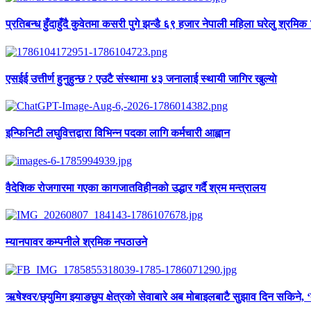
प्रतिबन्ध हुँदाहुँदै कुवेतमा कसरी पुगे झन्डै ६९ हजार नेपाली महिला घरेलु श्रमिक
एसईई उत्तीर्ण हुनुहुन्छ ? एउटै संस्थामा ४३ जनालाई स्थायी जागिर खुल्याे
इन्फिनिटी लघुवित्तद्वारा विभिन्न पदका लागि कर्मचारी आह्वान
वैदेशिक रोजगारमा गएका कागजातविहीनको उद्धार गर्दै श्रम मन्त्रालय
म्यानपावर कम्पनीले श्रमिक नपठाउने
ऋषेश्वर/छ्युमिग झ्याङछुप क्षेत्रको सेवाबारे अब मोबाइलबाटै सुझाव दिन सकिने, 